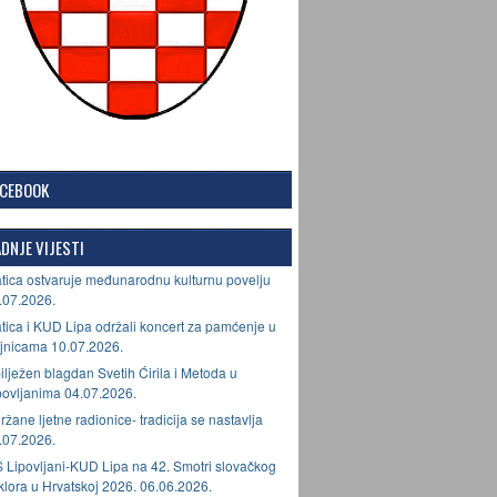
ACEBOOK
DNJE VIJESTI
tica ostvaruje međunarodnu kulturnu povelju
.07.2026.
tica i KUD Lipa održali koncert za pamćenje u
jnicama 10.07.2026.
ilježen blagdan Svetih Ćirila i Metoda u
povljanima 04.07.2026.
ržane ljetne radionice- tradicija se nastavlja
.07.2026.
 Lipovljani-KUD Lipa na 42. Smotri slovačkog
lklora u Hrvatskoj 2026. 06.06.2026.