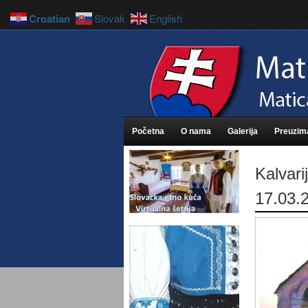
Croatian
Slovak
English
Početna
O nama
Galerija
Preuzim
Kalvari
17.03.