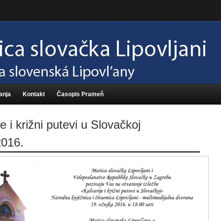
anja
Kontakt
Časopis Prameň
je i križni putevi u Slovačkoj
2016.