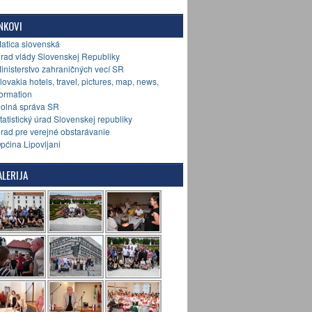
NKOVI
Matica slovenská
Úrad vlády Slovenskej Republiky
Ministerstvo zahraničných vecí SR
Slovakia hotels, travel, pictures, map, news,
formation
Colná správa SR
Štatistický úrad Slovenskej republiky
Úrad pre verejné obstarávanie
Općina Lipovljani
LERIJA