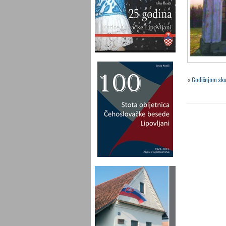
«
Godišnjom sku