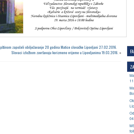
pštinom započeli obilježavanje 20 godina Matice slovačke Lipovljani 27.02.2016.
F
Slovaci izložbom završavaju korizmeno vrijeme u Lipovljanima 19.03.2016.
»
ZA
Ma
11
Ma
Bo
Ob
Li
Od
04
MS
fo