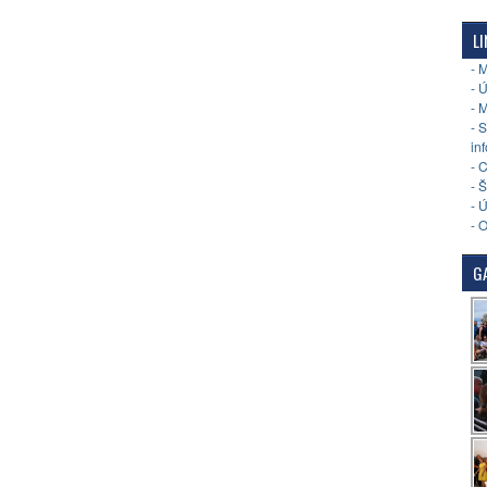
LI
- 
- 
- 
- 
in
- 
- 
- 
- 
GA