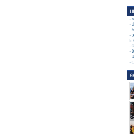
LI
- 
- 
- 
- 
in
- 
- 
- 
- 
GA