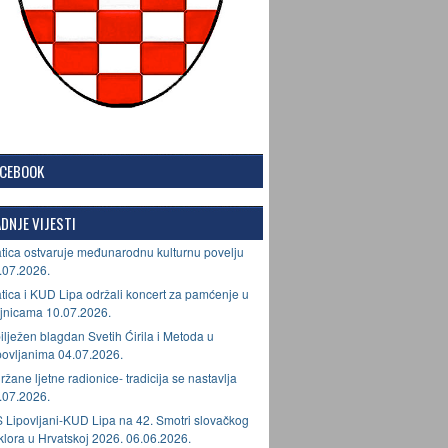
ACEBOOK
DNJE VIJESTI
tica ostvaruje međunarodnu kulturnu povelju
.07.2026.
tica i KUD Lipa održali koncert za pamćenje u
jnicama 10.07.2026.
ilježen blagdan Svetih Ćirila i Metoda u
povljanima 04.07.2026.
ržane ljetne radionice- tradicija se nastavlja
.07.2026.
 Lipovljani-KUD Lipa na 42. Smotri slovačkog
lklora u Hrvatskoj 2026. 06.06.2026.