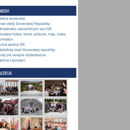
NKOVI
Matica slovenská
Úrad vlády Slovenskej Republiky
Ministerstvo zahraničných vecí SR
Slovakia hotels, travel, pictures, map, news,
formation
Colná správa SR
Štatistický úrad Slovenskej republiky
Úrad pre verejné obstarávanie
Općina Lipovljani
LERIJA