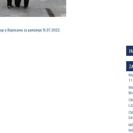
tup u Bojnicama za pamćenje 15.07.2022.
F
ZA
Ma
11
Ma
Bo
Ob
Li
Od
04
MS
fo