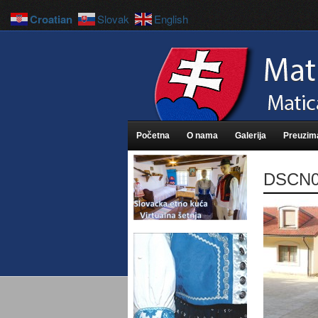
Croatian
Slovak
English
Početna
O nama
Galerija
Preuzim
DSCN0