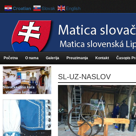
Croatian
Slovak
English
Početna
O nama
Galerija
Preuzimanja
Kontakt
Časopis P
SL-UZ-NASLOV