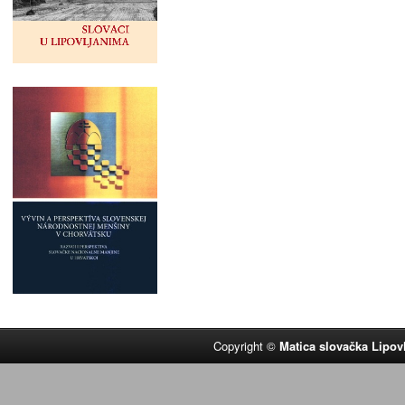
Copyright ©
Matica slovačka Lipov