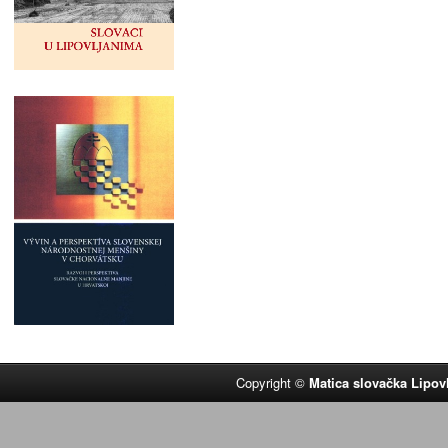
Copyright ©
Matica slovačka Lipov