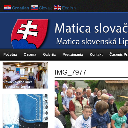
Croatian
Slovak
English
Početna
O nama
Galerija
Preuzimanja
Kontakt
Časopis P
IMG_7977