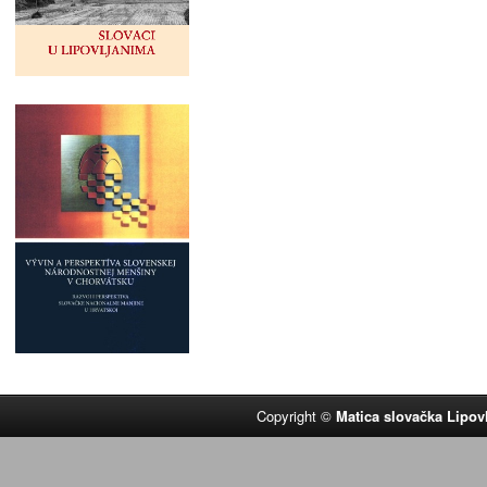
Copyright ©
Matica slovačka Lipov