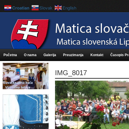
Croatian
Slovak
English
Početna
O nama
Galerija
Preuzimanja
Kontakt
Časopis P
IMG_8017