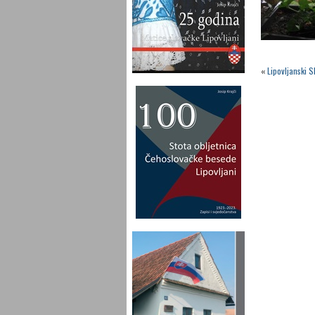
«
Lipovljanski S