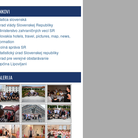
NKOVI
Matica slovenská
Úrad vlády Slovenskej Republiky
Ministerstvo zahraničných vecí SR
Slovakia hotels, travel, pictures, map, news,
formation
Colná správa SR
Štatistický úrad Slovenskej republiky
Úrad pre verejné obstarávanie
Općina Lipovljani
LERIJA