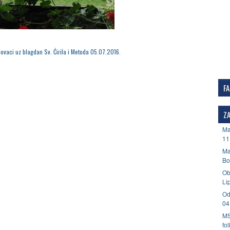
lovaci uz blagdan Sv. Ćirila i Metoda 05.07.2016.
F
ZA
Ma
11
Ma
Bo
Ob
Li
Od
04
MS
fo