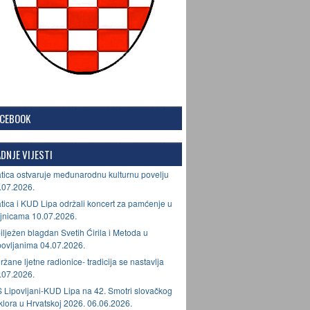
ACEBOOK
DNJE VIJESTI
tica ostvaruje međunarodnu kulturnu povelju
.07.2026.
tica i KUD Lipa održali koncert za pamćenje u
jnicama 10.07.2026.
ilježen blagdan Svetih Ćirila i Metoda u
povljanima 04.07.2026.
ržane ljetne radionice- tradicija se nastavlja
.07.2026.
 Lipovljani-KUD Lipa na 42. Smotri slovačkog
lklora u Hrvatskoj 2026. 06.06.2026.