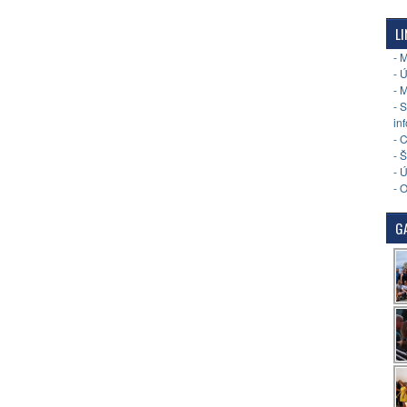
LI
- 
- 
- 
- 
in
- 
- 
- 
- 
GA