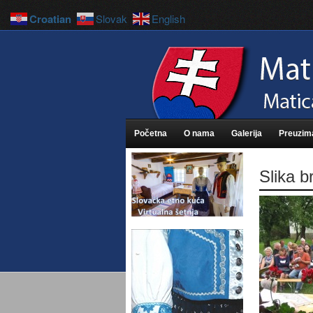
Croatian
Slovak
English
Početna
O nama
Galerija
Preuzim
Slika 