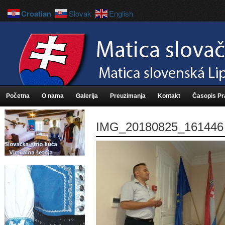
Croatian
Slovak
English
Početna
O nama
Galerija
Preuzimanja
Kontakt
Časopis P
IMG_20180825_161446