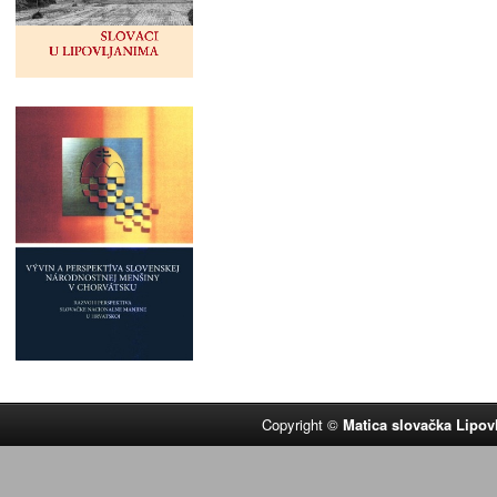
Copyright ©
Matica slovačka Lipov