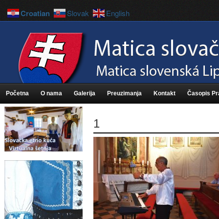
Croatian
Slovak
English
Početna
O nama
Galerija
Preuzimanja
Kontakt
Časopis P
1