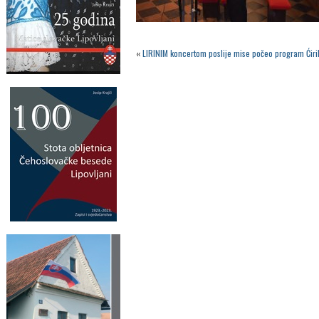
«
LIRINIM koncertom poslije mise počeo program Ćiri