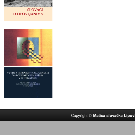
Copyright ©
Matica slovačka Lipov