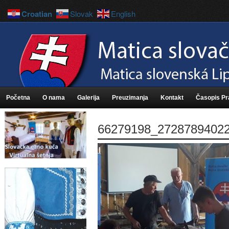
Croatian
Slovak
English
Početna
O nama
Galerija
Preuzimanja
Kontakt
Časopis P
66279198_2728789402