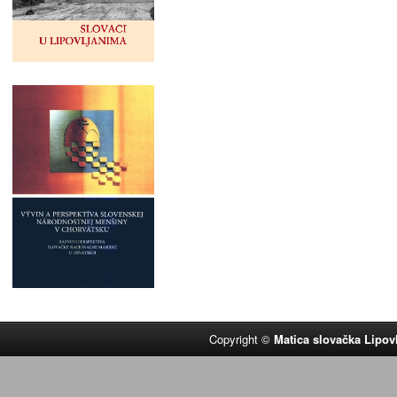
Copyright ©
Matica slovačka Lipov