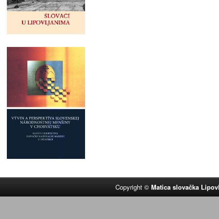
Copyright ©
Matica slovačka Lipov