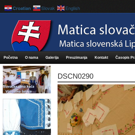
Croatian
Slovak
English
Početna
O nama
Galerija
Preuzimanja
Kontakt
Časopis P
DSCN0290