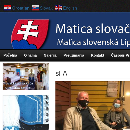
Croatian
Slovak
English
Početna
O nama
Galerija
Preuzimanja
Kontakt
Časopis P
sl-A