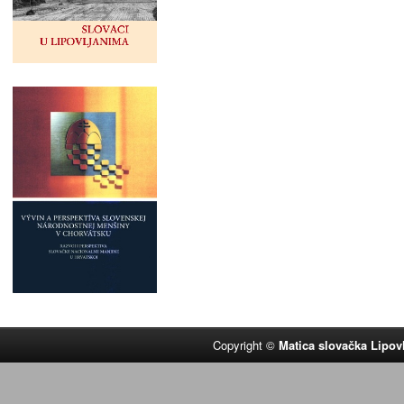
Copyright ©
Matica slovačka Lipov