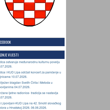
ACEBOOK
DNJE VIJESTI
tica ostvaruje međunarodnu kulturnu povelju
.07.2026.
tica i KUD Lipa održali koncert za pamćenje u
jnicama 10.07.2026.
ilježen blagdan Svetih Ćirila i Metoda u
povljanima 04.07.2026.
ržane ljetne radionice- tradicija se nastavlja
.07.2026.
 Lipovljani-KUD Lipa na 42. Smotri slovačkog
lklora u Hrvatskoj 2026. 06.06.2026.