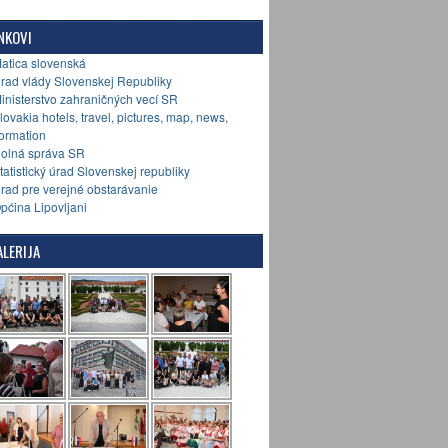
NKOVI
Matica slovenská
Úrad vlády Slovenskej Republiky
Ministerstvo zahraničných vecí SR
Slovakia hotels, travel, pictures, map, news,
formation
Colná správa SR
Štatistický úrad Slovenskej republiky
Úrad pre verejné obstarávanie
Općina Lipovljani
LERIJA