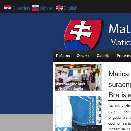
Croatian
Slovak
English
Početna
O nama
Galerija
Preuzim
Matica
suradnj
Bratisl
Na poziv Hrv
svojim folkl
prigodu bit
godinu zare
inozemne gos