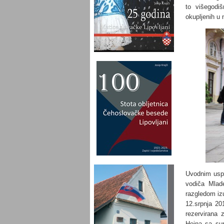
to višegodiš
okupljenih u 
Uvodnim usput
vodiča Mlad
razgledom izu
12.srpnja 20
rezervirana 
Heina sa sup