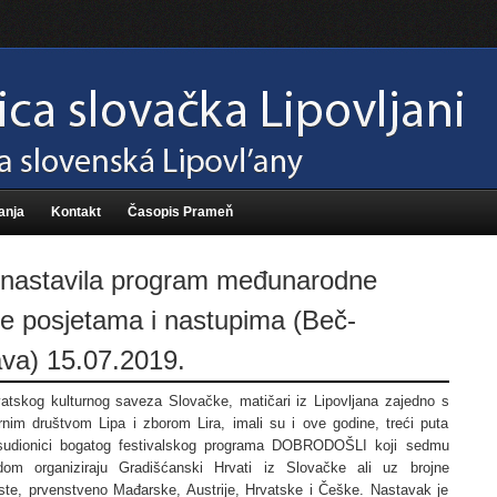
anja
Kontakt
Časopis Prameň
 nastavila program međunarodne
e posjetama i nastupima (Beč-
ava) 15.07.2019.
atskog kulturnog saveza Slovačke, matičari iz Lipovljana zajedno s
ornim društvom Lipa i zborom Lira, imali su i ove godine, treći puta
i sudionici bogatog festivalskog programa DOBRODOŠLI koji sedmu
dom organiziraju Gradišćanski Hrvati iz Slovačke ali uz brojne
te, prvenstveno Mađarske, Austrije, Hrvatske i Češke. Nastavak je