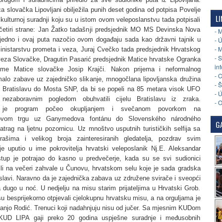
a slovačka Lipovljani obilježila punih deset godina od potpisa Povelje
LI
 kulturnoj suradnji koju su u istom ovom veleposlanstvu tada potpisali
 četiri strane: Jan Žatko tadašnji predsjednik MO MS Devinska Nova
- 
ujedno i ovaj puta nazočio ovom događaju sada kao državni tajnik u
- 
- 
nistarstvu prometa i veza, Juraj Cvečko tada predsjednik Hrvatskog
- 
veza Slovačke, Dragutin Pasarić predsjednik Matice hrvatske Ogranka
in
ime Matice slovačke Josip Krajči. Nakon prijema i neformalnog
- 
malo zabave uz zajedničko slikanje, mnogočlana lipovljanska družina
- 
u Bratislavu do Mosta SNP, da bi se popeli na 85 metara visok UFO
- 
 nezaboravnim pogledom obuhvatili cijelu Bratislavu iz zraka.
- 
i je program počeo okupljanjem i svečanom povorkom na
vovom trgu uz Ganymedova fontánu do Slovenského národného
GA
atrag na ljetnu pozornicu. Uz mnoštvo usputnih turističkih selfija sa
rašima i velikog broja zainteresiranih gledatelja, pozdrav svim
je uputio u ime pokrovitelja hrvatski veleposlanik Nj.E. Aleksandar
tup je potrajao do kasno u predvečerje, kada su se svi sudionici
li na večeri zahvale u Čunovu, hrvatskom selu koje je sada gradska
islavi. Naravno da je zajednička zabava uz združene svirače i sveopći
a dugo u noć. U nedjelju na misu starim prijateljima u Hrvatski Grob.
su besprijekorno otpjevali cjelokupnu hrvatsku misu, a na orguljama je
ranjo Rodić. Trenuci koji nadahnjuju nisu od jučer. Sa mjesnim KUDom
KUD LIPA gaji preko 20 godina uspješne suradnje i međusobnih