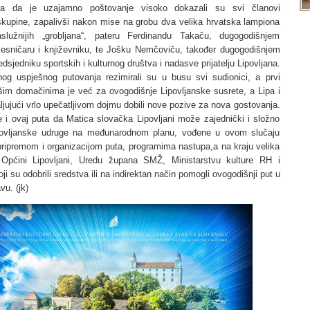
 a da je uzajamno poštovanje visoko dokazali su svi članovi
 skupine, zapalivši nakon mise na grobu dva velika hrvatska lampiona
aslužnijih „grobljana“, pateru Ferdinandu Takaču, dugogodišnjem
jesničaru i književniku, te Jošku Nemčoviču, također dugogodišnjem
edsjedniku sportskih i kulturnog društva i nadasve prijatelju Lipovljana.
nog uspješnog putovanja rezimirali su u busu svi sudionici, a prvi
šim domačinima je već za ovogodišnje Lipovljanske susrete, a Lipa i
ljujući vrlo upečatljivom dojmu dobili nove pozive za nova gostovanja.
 i ovaj puta da Matica slovačka Lipovljani može zajednički i složno
ipovljanske udruge na međunarodnom planu, vođene u ovom slučaju
pripremom i organizacijom puta, programima nastupa,a na kraju velika
 Općini Lipovljani, Uredu župana SMŽ, Ministarstvu kulture RH i
ji su odobrili sredstva ili na indirektan način pomogli ovogodišnji put u
vu. (jk)