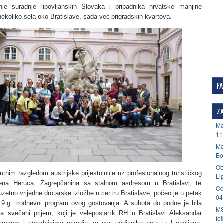
nje suradnje lipovljanskih Slovaka i pripadnika hrvatske manjine
nekoliko sela oko Bratislave, sada već prigradskih kvartova.
F
ZA
Ma
11
Ma
Bo
Ob
nim razgledom austrijske prijestolnice uz profesionalnog turističkog
Li
ena Heruca, Zagrepčanina sa stalnom asdresom u Bratislavi, te
Od
zetno vrijedne drotarske izložbe u centru Bratislave, počeo je u petak
04
19.g. trodnevni program ovog gostovanja. A subota do podne je bila
MS
za svečani prijem, koji je veleposlanik RH u Bratislavi Aleksandar
fo
rugom i suradnicima priredio za sve sudionike puta iz Lipovljana.