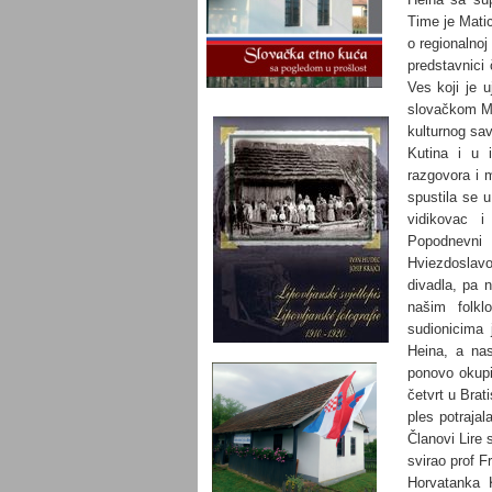
Time je Matic
o regionalnoj
predstavnici
Ves koji je 
slovačkom Mi
kulturnog sa
Kutina i u 
razgovora i 
spustila se 
vidikovac i
Popodnevn
Hviezdosla
divadla, pa n
našim folklo
sudionicima 
Heina, a nas
ponovo okupi
četvrt u Brat
ples potrajal
Članovi Lire 
svirao prof F
Horvatanka 