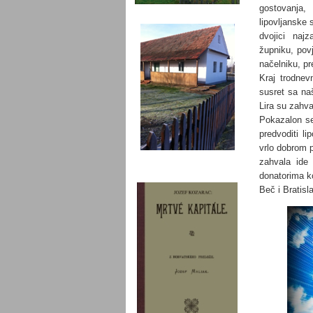
gostovanja,
lipovljanske
dvojici najz
župniku, pov
načelniku, pr
Kraj trodnev
susret sa na
Lira su zahva
Pokazalon se
predvoditi l
vrlo dobrom 
zahvala ide
donatorima ko
Beč i Bratisla