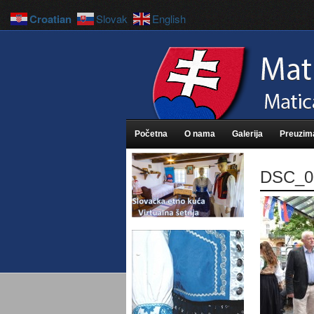
Croatian
Slovak
English
Početna
O nama
Galerija
Preuzim
DSC_0