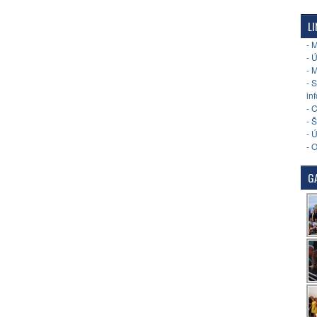
LI
- 
- 
- 
- 
in
- 
- 
- 
- 
GA