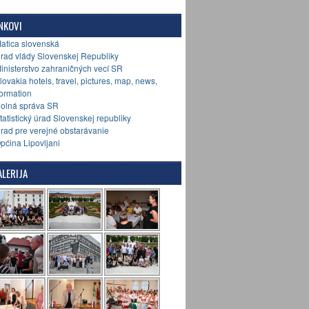
NKOVI
Matica slovenská
Úrad vlády Slovenskej Republiky
Ministerstvo zahraničných vecí SR
Slovakia hotels, travel, pictures, map, news,
formation
Colná správa SR
Štatistický úrad Slovenskej republiky
Úrad pre verejné obstarávanie
Općina Lipovljani
LERIJA