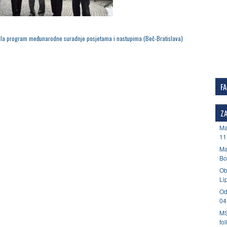
ila program međunarodne suradnje posjetama i nastupima (Beč-Bratislava)
F
ZA
Ma
11
Ma
Bo
Ob
Li
Od
04
MS
fo