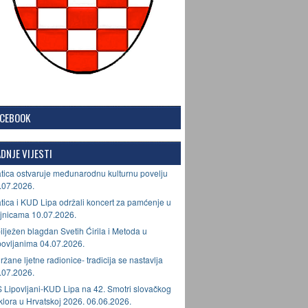
ACEBOOK
DNJE VIJESTI
tica ostvaruje međunarodnu kulturnu povelju
.07.2026.
tica i KUD Lipa održali koncert za pamćenje u
jnicama 10.07.2026.
ilježen blagdan Svetih Ćirila i Metoda u
povljanima 04.07.2026.
ržane ljetne radionice- tradicija se nastavlja
.07.2026.
 Lipovljani-KUD Lipa na 42. Smotri slovačkog
lklora u Hrvatskoj 2026. 06.06.2026.