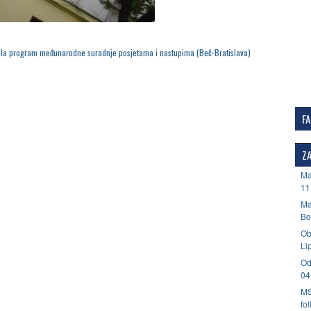
ila program međunarodne suradnje posjetama i nastupima (Beč-Bratislava)
F
ZA
Ma
11
Ma
Bo
Ob
Li
Od
04
MS
fo