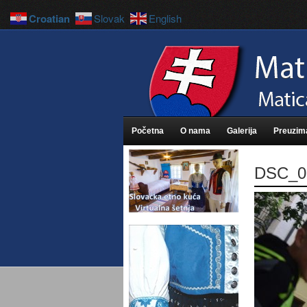
Croatian
Slovak
English
Početna
O nama
Galerija
Preuzim
DSC_0