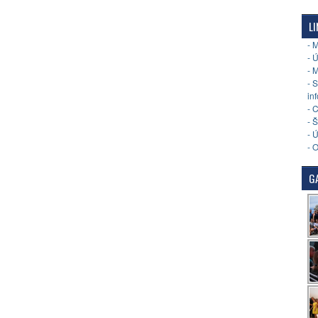
LI
- 
- 
- 
- 
in
- 
- 
- 
- 
GA