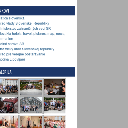
NKOVI
Matica slovenská
Úrad vlády Slovenskej Republiky
Ministerstvo zahraničných vecí SR
Slovakia hotels, travel, pictures, map, news,
formation
Colná správa SR
Štatistický úrad Slovenskej republiky
Úrad pre verejné obstarávanie
Općina Lipovljani
LERIJA