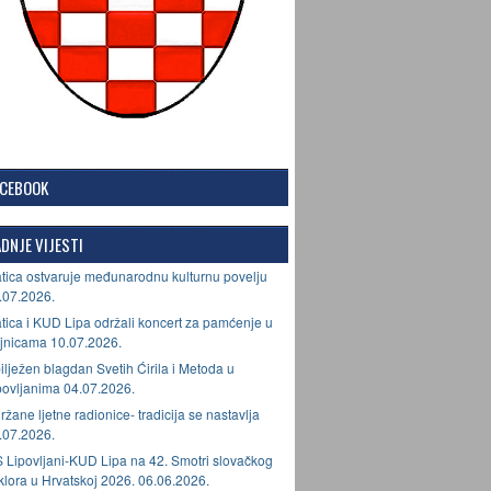
ACEBOOK
DNJE VIJESTI
tica ostvaruje međunarodnu kulturnu povelju
.07.2026.
tica i KUD Lipa održali koncert za pamćenje u
jnicama 10.07.2026.
ilježen blagdan Svetih Ćirila i Metoda u
povljanima 04.07.2026.
ržane ljetne radionice- tradicija se nastavlja
.07.2026.
 Lipovljani-KUD Lipa na 42. Smotri slovačkog
lklora u Hrvatskoj 2026. 06.06.2026.