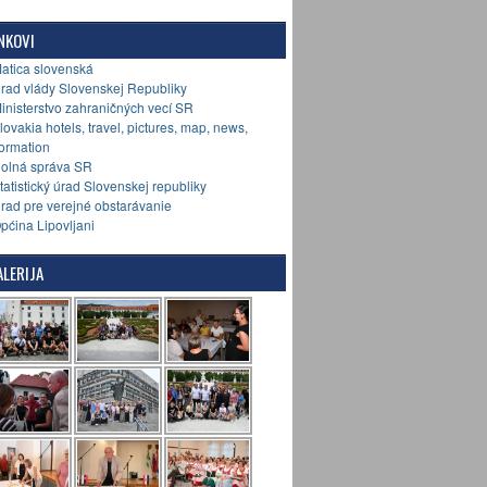
NKOVI
Matica slovenská
Úrad vlády Slovenskej Republiky
Ministerstvo zahraničných vecí SR
Slovakia hotels, travel, pictures, map, news,
formation
Colná správa SR
Štatistický úrad Slovenskej republiky
Úrad pre verejné obstarávanie
Općina Lipovljani
LERIJA