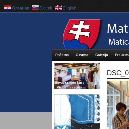
Croatian
Slovak
English
Početna
O nama
Galerija
Preuzim
DSC_0