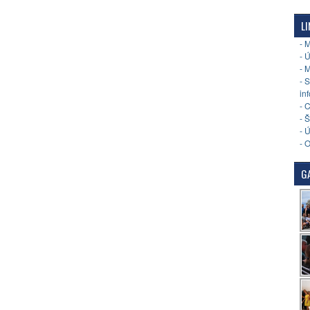
LI
- 
- 
- 
- 
in
- 
- 
- 
- 
GA