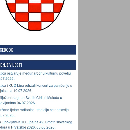
ACEBOOK
DNJE VIJESTI
tica ostvaruje međunarodnu kulturnu povelju
.07.2026.
tica i KUD Lipa održali koncert za pamćenje u
jnicama 10.07.2026.
ilježen blagdan Svetih Ćirila i Metoda u
povljanima 04.07.2026.
ržane ljetne radionice- tradicija se nastavlja
.07.2026.
 Lipovljani-KUD Lipa na 42. Smotri slovačkog
lklora u Hrvatskoj 2026. 06.06.2026.