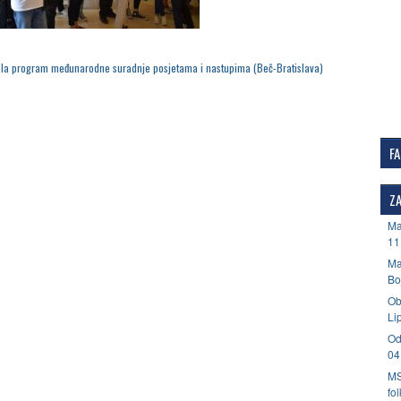
ila program međunarodne suradnje posjetama i nastupima (Beč-Bratislava)
F
ZA
Ma
11
Ma
Bo
Ob
Li
Od
04
MS
fo