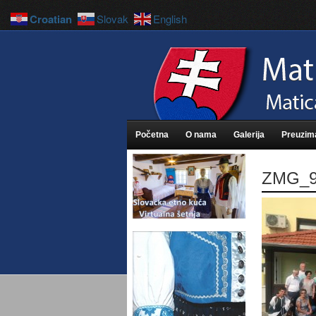
Croatian
Slovak
English
Početna
O nama
Galerija
Preuzim
ZMG_9