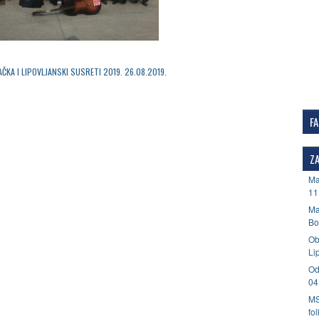
ČKA I LIPOVLJANSKI SUSRETI 2019. 26.08.2019.
F
ZA
Ma
11
Ma
Bo
Ob
Li
Od
04
MS
fo