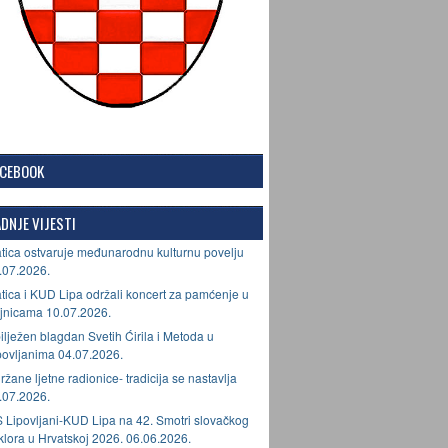
ACEBOOK
DNJE VIJESTI
tica ostvaruje međunarodnu kulturnu povelju
.07.2026.
tica i KUD Lipa održali koncert za pamćenje u
jnicama 10.07.2026.
ilježen blagdan Svetih Ćirila i Metoda u
povljanima 04.07.2026.
ržane ljetne radionice- tradicija se nastavlja
.07.2026.
 Lipovljani-KUD Lipa na 42. Smotri slovačkog
lklora u Hrvatskoj 2026. 06.06.2026.