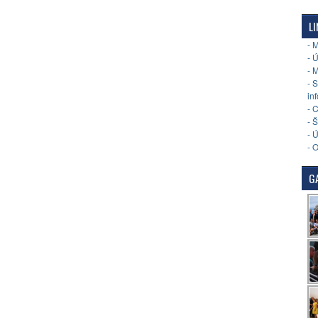
LI
- 
- 
- 
- 
in
- 
- 
- 
- 
GA