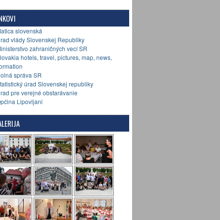
NKOVI
Matica slovenská
Úrad vlády Slovenskej Republiky
Ministerstvo zahraničných vecí SR
Slovakia hotels, travel, pictures, map, news,
formation
Colná správa SR
Štatistický úrad Slovenskej republiky
Úrad pre verejné obstarávanie
Općina Lipovljani
LERIJA