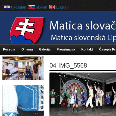
Croatian
Slovak
English
Početna
O nama
Galerija
Preuzimanja
Kontakt
Časopis P
04-IMG_5568