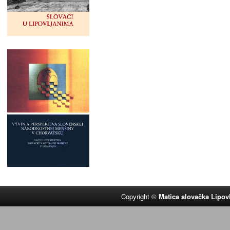
Copyright ©
Matica slovačka Lipov