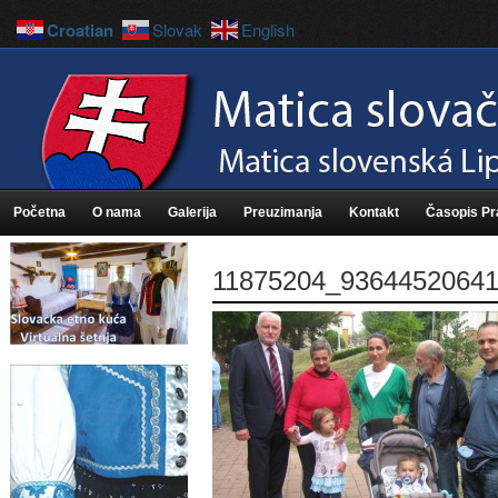
Croatian
Slovak
English
Početna
O nama
Galerija
Preuzimanja
Kontakt
Časopis P
11875204_9364452064