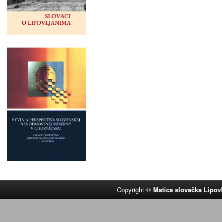
Copyright ©
Matica slovačka Lipov