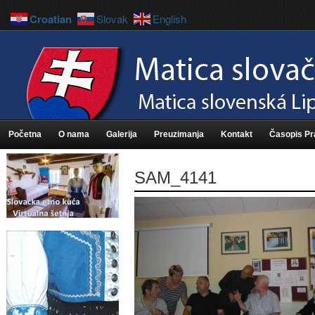
Croatian
Slovak
English
Početna
O nama
Galerija
Preuzimanja
Kontakt
Časopis P
SAM_4141