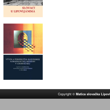
Copyright ©
Matica slovačka Lipov