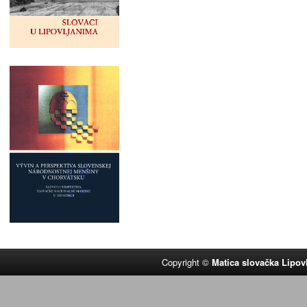
Copyright ©
Matica slovačka Lipov