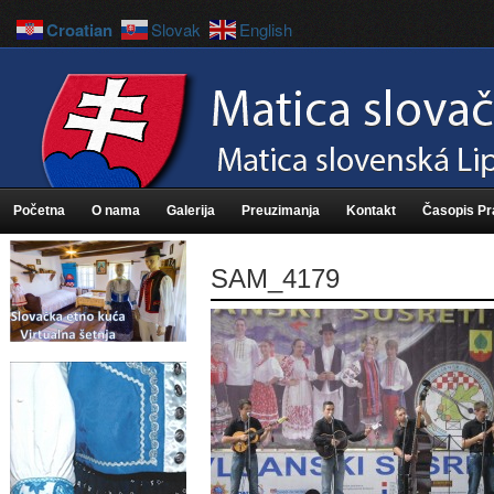
Croatian
Slovak
English
Početna
O nama
Galerija
Preuzimanja
Kontakt
Časopis P
SAM_4179