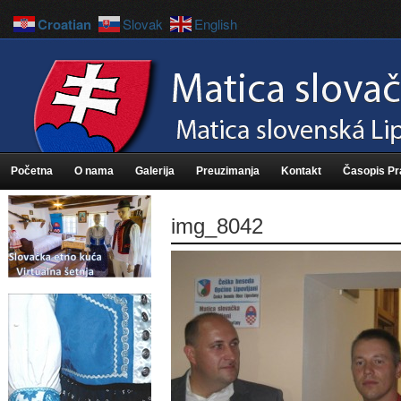
Croatian
Slovak
English
Početna
O nama
Galerija
Preuzimanja
Kontakt
Časopis P
img_8042