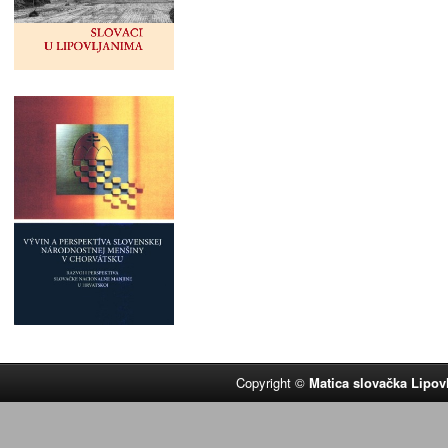
Copyright ©
Matica slovačka Lipov