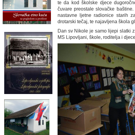
te da kod školske djece dugoročno
čuvare preostale slovačke baštine
nastavne ljetne radionice starih za
drotarski tečaj, te najavljena škola g
Dan sv Nikole je samo lijepi slatki 
MS Lipovljani, škole, roditelja i djece.