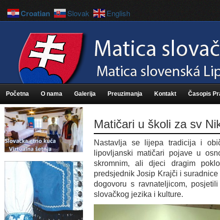
Croatian
Slovak
English
Početna
O nama
Galerija
Preuzimanja
Kontakt
Časopis P
Matičari u školi za sv N
Nastavlja se lijepa tradicija i o
lipovljanski matičari pojave u os
skromnim, ali djeci dragim pok
predsjednik Josip Krajči i suradnice
dogovoru s ravnateljicom, posjetil
slovačkog jezika i kulture.