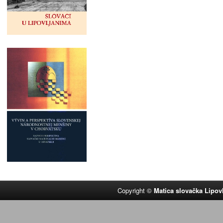
Copyright ©
Matica slovačka Lipov