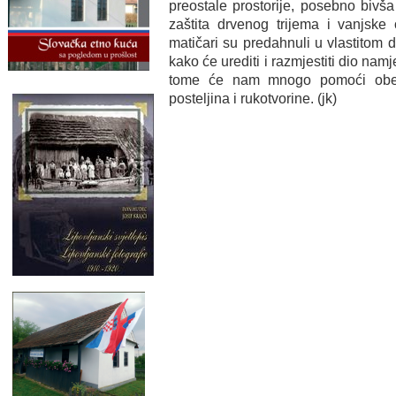
preostale prostorije, posebno bivš
zaštita drvenog trijema i vanjske
matičari su predahnuli u vlastitom d
kako će urediti i razmjestiti dio nam
tome će nam mnogo pomoći obeća
posteljina i rukotvorine. (jk)