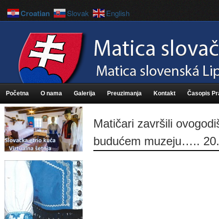
Croatian
Slovak
English
Početna
O nama
Galerija
Preuzimanja
Kontakt
Časopis P
Matičari završili ovogod
budućem muzeju….. 20.