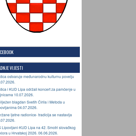
ACEBOOK
DNJE VIJESTI
tica ostvaruje međunarodnu kulturnu povelju
.07.2026.
tica i KUD Lipa održali koncert za pamćenje u
jnicama 10.07.2026.
ilježen blagdan Svetih Ćirila i Metoda u
povljanima 04.07.2026.
ržane ljetne radionice- tradicija se nastavlja
.07.2026.
 Lipovljani-KUD Lipa na 42. Smotri slovačkog
lklora u Hrvatskoj 2026. 06.06.2026.