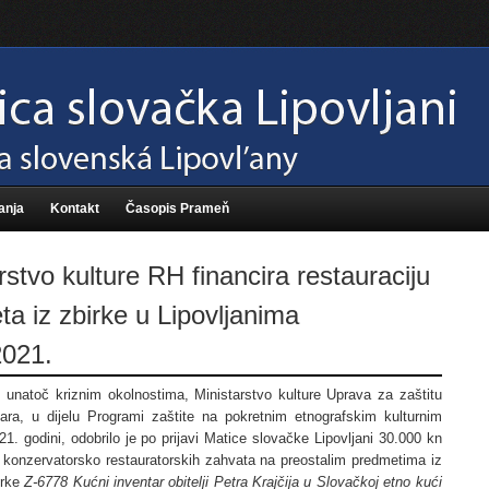
anja
Kontakt
Časopis Prameň
rstvo kulture RH financira restauraciju
a iz zbirke u Lipovljanima
2021.
, unatoč kriznim okolnostima, Ministarstvo kulture Uprava za zaštitu
bara, u dijelu Programi zaštite na pokretnim etnografskim kulturnim
1. godini, odobrilo je po prijavi Matice slovačke Lipovljani 30.000 kn
 konzervatorsko restauratorskih zahvata na preostalim predmetima iz
irke
Z-6778 Kućni inventar obitelji Petra Krajčija u Slovačkoj etno kući