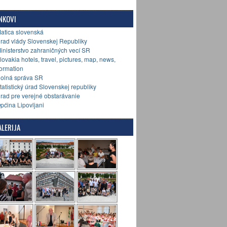
NKOVI
Matica slovenská
Úrad vlády Slovenskej Republiky
Ministerstvo zahraničných vecí SR
Slovakia hotels, travel, pictures, map, news,
formation
Colná správa SR
Štatistický úrad Slovenskej republiky
Úrad pre verejné obstarávanie
Općina Lipovljani
LERIJA