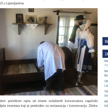
63 u Lipovljanima.
F
ZA
Ma
11
Ma
Bo
Ob
Li
Od
04
dom početkom rujna od strane ovlaštenih konzervatora započelo
MS
fo
jela inventara koji je predviđen za restauraciju i konzervaciju. Zbirka