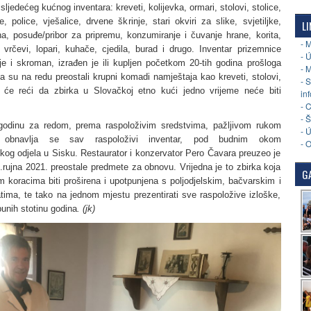
 sljedećeg kućnog inventara: kreveti, kolijevka, ormari, stolovi, stolice,
e, police, vješalice, drvene škrinje, stari okviri za slike, svjetiljke,
LI
a, posuđe/pribor za pripremu, konzumiranje i čuvanje hrane, korita,
- 
, vrčevi, lopari, kuhače, cjedila, burad i drugo. Inventar prizemnice
- 
je i skroman, izrađen je ili kupljen početkom 20-tih godina prošloga
- 
a su na redu preostali krupni komadi namještaja kao kreveti, stolovi,
- 
 će reći da zbirka u Slovačkoj etno kući jedno vrijeme neće biti
in
- 
- 
odinu za redom, prema raspoloživim sredstvima, pažljivom rukom
- 
ra obnavlja se sav raspoloživi inventar, pod budnim okom
- 
kog odjela u Sisku. Restaurator i konzervator Pero Čavara preuzeo je
.rujna 2021. preostale predmete za obnovu. Vrijedna je to zbirka koja
GA
 koracima biti proširena i upotpunjena s poljodjelskim, bačvarskim i
tima, te tako na jednom mjestu prezentirati sve raspoložive izloške,
punih stotinu godina
. (jk)