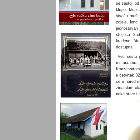
se sastoji od
klupe, klupic
šivaća mašin
zdjele, lonci
jednostavan 
stoljeća. Sad
kredenc, što
dostupna.
Već šestu g
restaurato
Konzervators
u četvrtak 02
će u narednim
zidarskim ala
neke stare i 