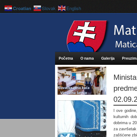
Croatian
Slovak
English
Početna
O nama
Galerija
Preuzim
Minista
predmet
02.09.
I ove godine
kulturnih do
dobrima u 202
za završetak
zaštićene zb