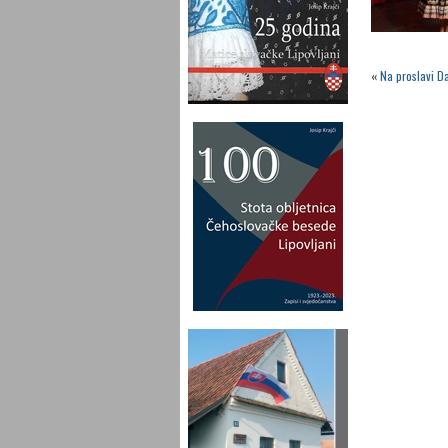
«
Na proslavi Da