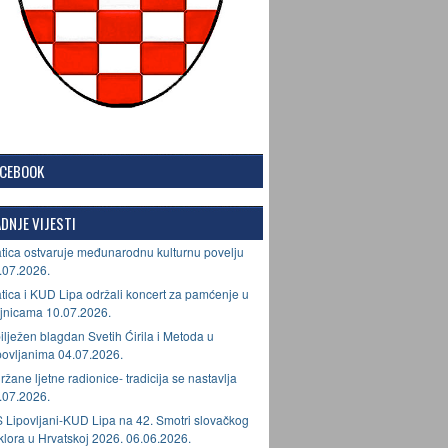
ACEBOOK
DNJE VIJESTI
tica ostvaruje međunarodnu kulturnu povelju
.07.2026.
tica i KUD Lipa održali koncert za pamćenje u
jnicama 10.07.2026.
ilježen blagdan Svetih Ćirila i Metoda u
povljanima 04.07.2026.
ržane ljetne radionice- tradicija se nastavlja
.07.2026.
 Lipovljani-KUD Lipa na 42. Smotri slovačkog
lklora u Hrvatskoj 2026. 06.06.2026.