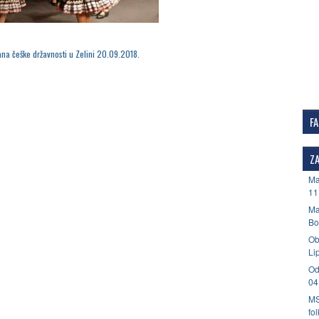
na češke državnosti u Zelini 20.09.2018.
F
ZA
Ma
11
Ma
Bo
Ob
Li
Od
04
MS
fo