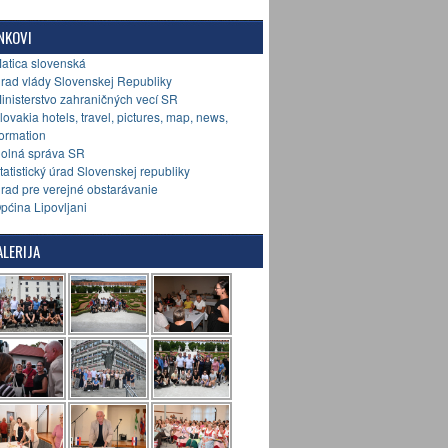
NKOVI
Matica slovenská
Úrad vlády Slovenskej Republiky
Ministerstvo zahraničných vecí SR
Slovakia hotels, travel, pictures, map, news,
formation
Colná správa SR
Štatistický úrad Slovenskej republiky
Úrad pre verejné obstarávanie
Općina Lipovljani
LERIJA