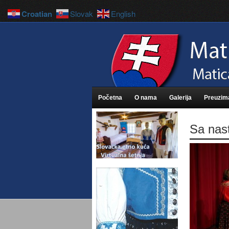
Croatian
Slovak
English
Početna
O nama
Galerija
Preuzim
Sa nast