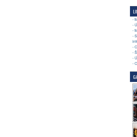
LI
- 
- 
- 
- 
in
- 
- 
- 
- 
GA