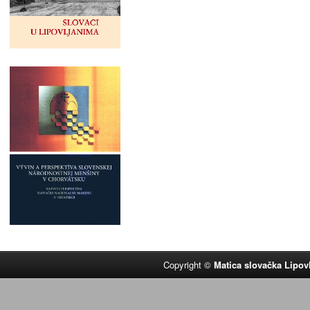
Copyright ©
Matica slovačka Lipov