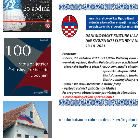
«
Postav bačvarske radione u dvoru Slovačkog etno 
Dani