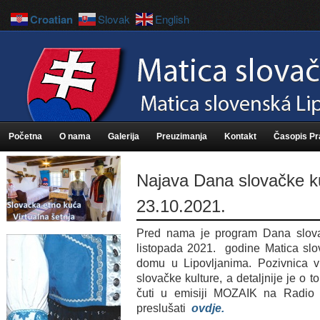
Croatian
Slovak
English
Početna
O nama
Galerija
Preuzimanja
Kontakt
Časopis P
Najava Dana slovačke ku
23.10.2021.
Pred nama je program Dana slovač
listopada 2021. godine Matica slo
domu u Lipovljanima. Pozivnica vri
slovačke kulture, a detaljnije je o
čuti u emisiji MOZAIK na Radio 
preslušati
ovdje.