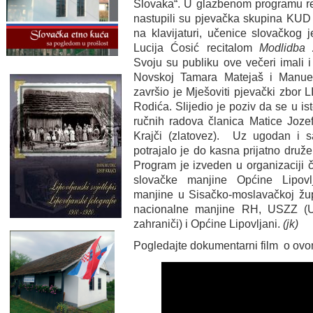
Slovaka“. U glazbenom programu r
nastupili su pjevačka skupina KUD 
na klavijaturi, učenice slovačkog j
Lucija Ćosić recitalom
Modlidba 
Svoju su publiku ove večeri imali 
Novskoj Tamara Matejaš i Manue
završio je Mješoviti pjevački zbor 
Rodića. Slijedio je poziv da se u is
ručnih radova članica Matice Jozef
Krajči (zlatovez). Uz ugodan i s
potrajalo je do kasna prijatno druže
Program je izveden u organizaciji 
slovačke manjine Općine Lipovl
manjine u Sisačko-moslavačkoj žup
nacionalne manjine RH, USZZ (U
zahraniči) i Općine Lipovljani.
(jk)
Pogledajte dokumentarni film o ov