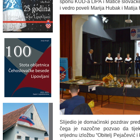
sponu KUD-a LIPA i Matice slovačke
i vedro poveli Marija Hubak i Matija
Slijedio je domaćinski pozdrav pred
čega je nazočne pozvao da tije
vrijednu izložbu “Obitelj Pejačević i