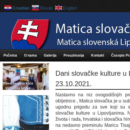
Croatian
Slovak
English
Početna
O nama
Galerija
Preuzimanja
Kontakt
Časopis P
Dani slovačke kulture u 
23.10.2021.
Nastavno na niz ovogodišnjih p
obljetnice , Matica slovačka je u su
ugodnu prigodu za sve koji su 
slovačke kulture u Lipovljanima. 
života i rada, hrvatska i slovačka hi
na nedavno preminulu Maricu Tisaj,