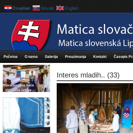
Croatian
Slovak
English
Početna
O nama
Galerija
Preuzimanja
Kontakt
Časopis P
Interes mladih.. (33)