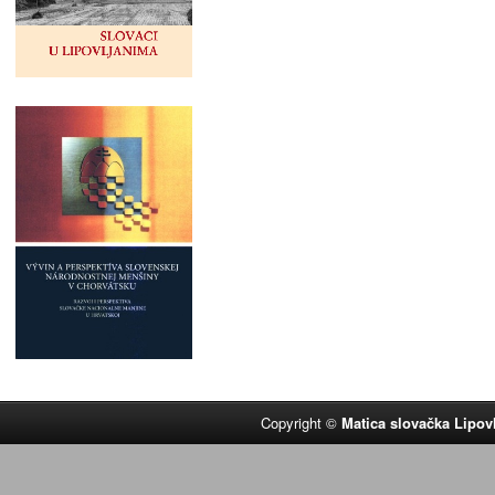
Copyright ©
Matica slovačka Lipov