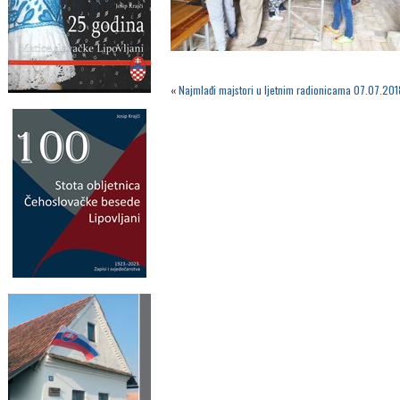
«
Najmlađi majstori u ljetnim radionicama 07.07.201