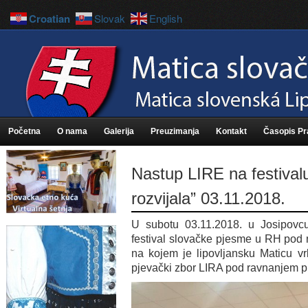
Croatian
Slovak
English
Početna
O nama
Galerija
Preuzimanja
Kontakt
Časopis P
Nastup LIRE na festival
rozvijala” 03.11.2018.
U subotu 03.11.2018. u Josipovc
festival slovačke pjesme u RH pod 
na kojem je lipovljansku Maticu vr
pjevački zbor LIRA pod ravnanjem p