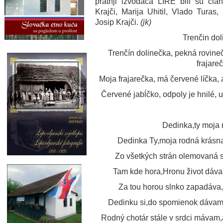
pratnji izvođača LIRE bili su čla
Krajči, Marija Uhitil, Vlado Turas,
Josip Krajči.
(jk)
Trenčin do
Trenčín dolinečka, pekná rovine
frajare
Moja frajarečka, má červené líčka, 
Červené jabĺčko, odpoly je hnilé, u
Dedinka,ty moja 
Dedinka Ty,moja rodná krásna
Zo všetkých strán olemovaná si
Tam kde hora,Hronu život dáva,
Za tou horou slnko zapadáva
Dedinku si,do spomienok dávam
Rodný chotár stále v srdci mávam