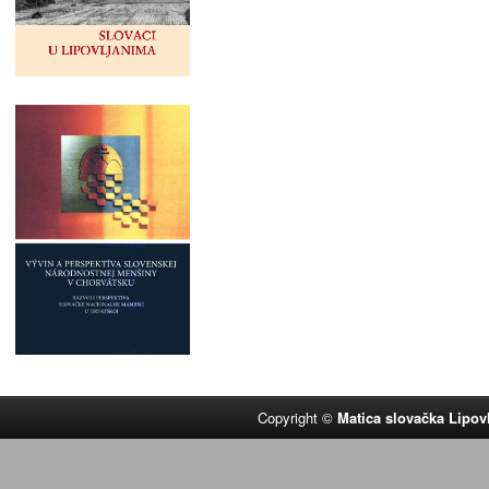
Copyright ©
Matica slovačka Lipov