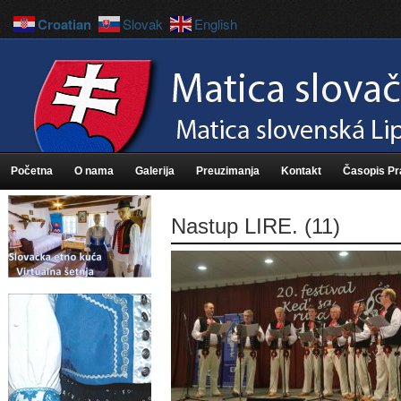
Croatian
Slovak
English
Početna
O nama
Galerija
Preuzimanja
Kontakt
Časopis P
Nastup LIRE. (11)