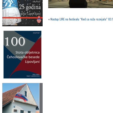
«
Nastup LIRE na festivalu “Ked sa ruža rozvijala” 03.