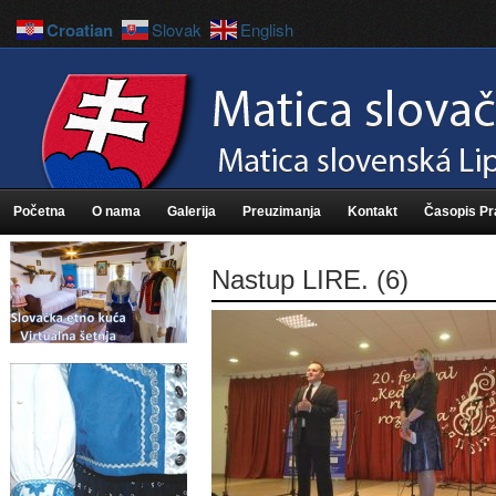
Croatian
Slovak
English
Početna
O nama
Galerija
Preuzimanja
Kontakt
Časopis P
Nastup LIRE. (6)