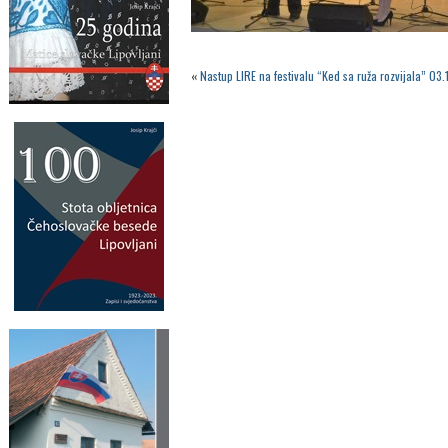
«
Nastup LIRE na festivalu “Ked sa ruža rozvijala” 03.