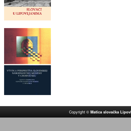
Copyright ©
Matica slovačka Lipov