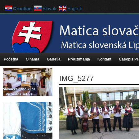
Croatian
Slovak
English
Početna
O nama
Galerija
Preuzimanja
Kontakt
Časopis P
IMG_5277