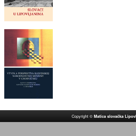
Copyright ©
Matica slovačka Lipov