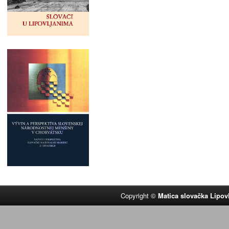
Copyright ©
Matica slovačka Lipov