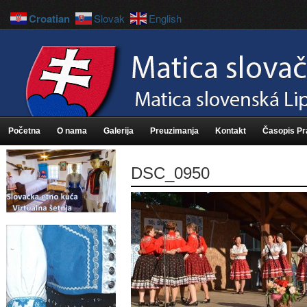
Croatian
Slovak
English
Početna
O nama
Galerija
Preuzimanja
Kontakt
Časopis P
DSC_0950