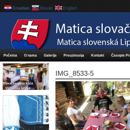
Croatian
Slovak
English
Početna
O nama
Galerija
Preuzimanja
Kontakt
Časopis P
IMG_8533-5