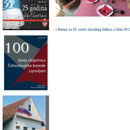
«
Nastup na 38. smotri slovačkog folklora u Iloku 04