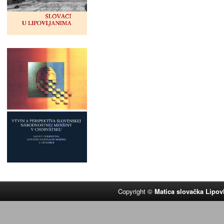
Copyright ©
Matica slovačka Lipov