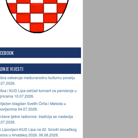
ACEBOOK
DNJE VIJESTI
tica ostvaruje međunarodnu kulturnu povelju
.07.2026.
tica i KUD Lipa održali koncert za pamćenje u
jnicama 10.07.2026.
ilježen blagdan Svetih Ćirila i Metoda u
povljanima 04.07.2026.
ržane ljetne radionice- tradicija se nastavlja
.07.2026.
 Lipovljani-KUD Lipa na 42. Smotri slovačkog
lklora u Hrvatskoj 2026. 06.06.2026.