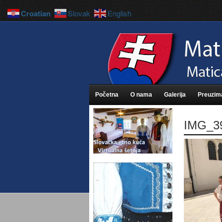
Croatian
Slovak
English
Početna
O nama
Galerija
Preuzim
IMG_3