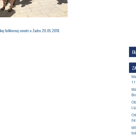
koj folklornoj smotri u Zadru 20.05.2018.
F
ZA
Ma
11
Ma
Bo
Ob
Li
Od
04
MS
fo