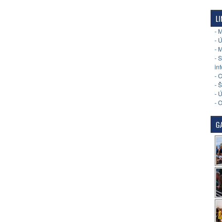
LI
- 
- 
- 
- 
in
- 
- 
- 
- 
GA