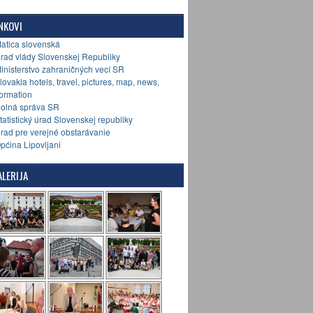
NKOVI
Matica slovenská
Úrad vlády Slovenskej Republiky
Ministerstvo zahraničných vecí SR
Slovakia hotels, travel, pictures, map, news,
formation
Colná správa SR
Štatistický úrad Slovenskej republiky
Úrad pre verejné obstarávanie
Općina Lipovljani
LERIJA