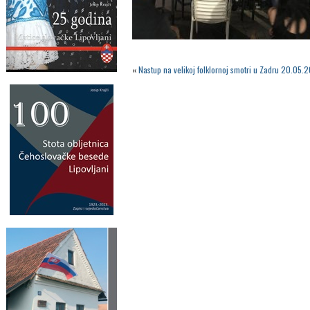
«
Nastup na velikoj folklornoj smotri u Zadru 20.05.2