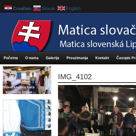
Croatian
Slovak
English
Početna
O nama
Galerija
Preuzimanja
Kontakt
Časopis P
IMG_4102