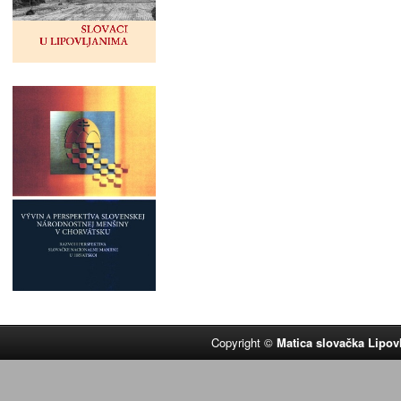
Copyright ©
Matica slovačka Lipov