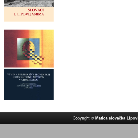
Copyright ©
Matica slovačka Lipov