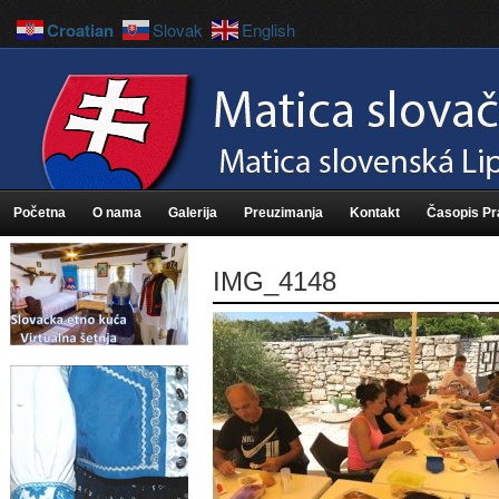
Croatian
Slovak
English
Početna
O nama
Galerija
Preuzimanja
Kontakt
Časopis P
IMG_4148