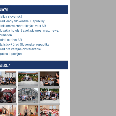
NKOVI
Matica slovenská
Úrad vlády Slovenskej Republiky
Ministerstvo zahraničných vecí SR
Slovakia hotels, travel, pictures, map, news,
formation
Colná správa SR
Štatistický úrad Slovenskej republiky
Úrad pre verejné obstarávanie
Općina Lipovljani
LERIJA