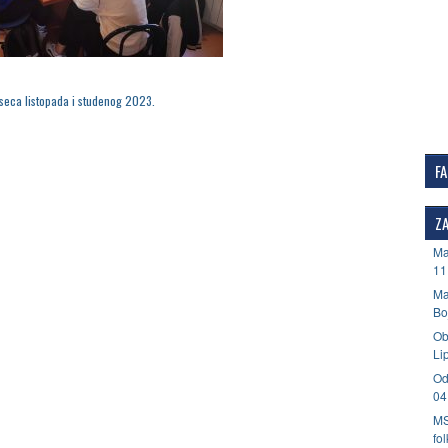
eseca listopada i studenog 2023.
F
ZA
Ma
11
Ma
Bo
Ob
Li
Od
04
MS
fo