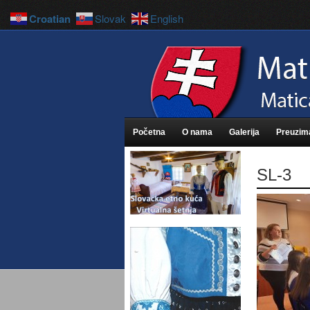
Croatian
Slovak
English
Početna
O nama
Galerija
Preuzim
SL-3