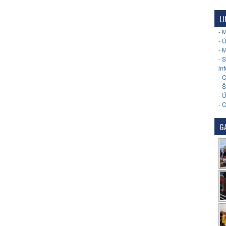
LI
- 
- 
- 
- 
in
- 
- 
- 
- 
GA