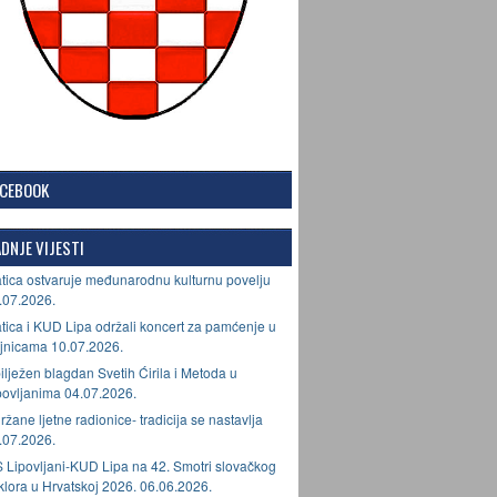
ACEBOOK
DNJE VIJESTI
tica ostvaruje međunarodnu kulturnu povelju
.07.2026.
tica i KUD Lipa održali koncert za pamćenje u
jnicama 10.07.2026.
ilježen blagdan Svetih Ćirila i Metoda u
povljanima 04.07.2026.
ržane ljetne radionice- tradicija se nastavlja
.07.2026.
 Lipovljani-KUD Lipa na 42. Smotri slovačkog
lklora u Hrvatskoj 2026. 06.06.2026.