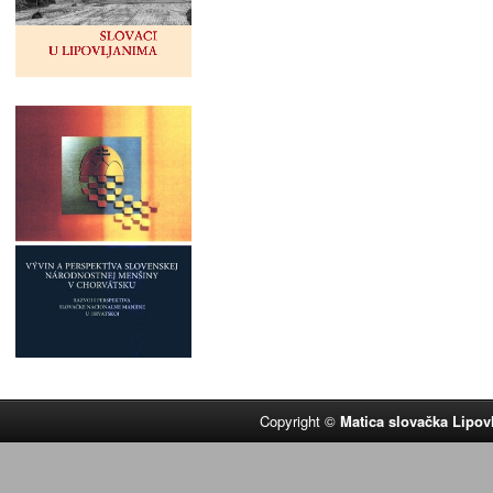
Copyright ©
Matica slovačka Lipov