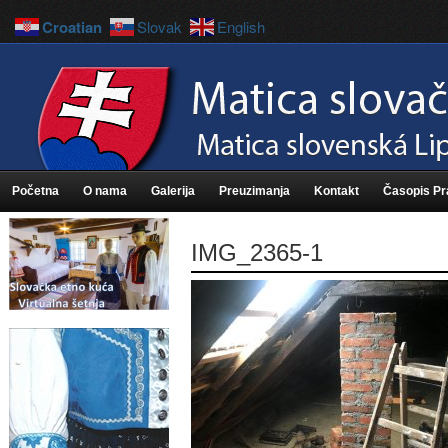
Croatian
Slovak
English
Početna
O nama
Galerija
Preuzimanja
Kontakt
Časopis P
IMG_2365-1