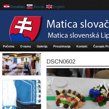
Croatian
Slovak
English
Početna
O nama
Galerija
Preuzimanja
Kontakt
Časopis P
DSCN0602