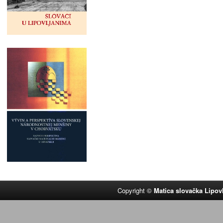
Copyright ©
Matica slovačka Lipov