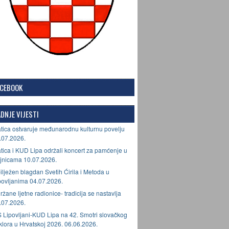
ACEBOOK
DNJE VIJESTI
tica ostvaruje međunarodnu kulturnu povelju
.07.2026.
tica i KUD Lipa održali koncert za pamćenje u
jnicama 10.07.2026.
ilježen blagdan Svetih Ćirila i Metoda u
povljanima 04.07.2026.
ržane ljetne radionice- tradicija se nastavlja
.07.2026.
 Lipovljani-KUD Lipa na 42. Smotri slovačkog
lklora u Hrvatskoj 2026. 06.06.2026.