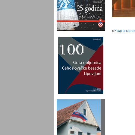
«
Posjeta staro