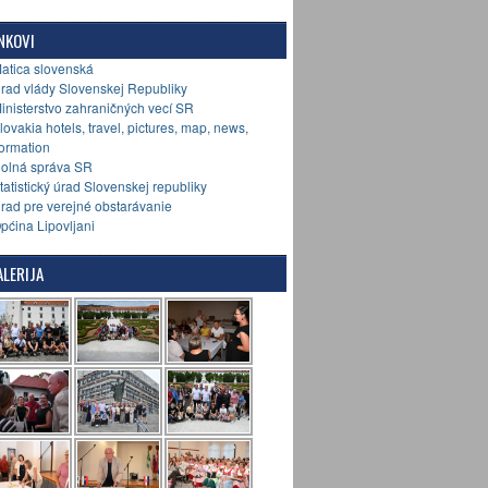
NKOVI
Matica slovenská
Úrad vlády Slovenskej Republiky
Ministerstvo zahraničných vecí SR
Slovakia hotels, travel, pictures, map, news,
formation
Colná správa SR
Štatistický úrad Slovenskej republiky
Úrad pre verejné obstarávanie
Općina Lipovljani
LERIJA