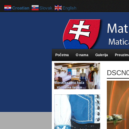
Croatian
Slovak
English
Početna
O nama
Galerija
Preuzim
DSCN0