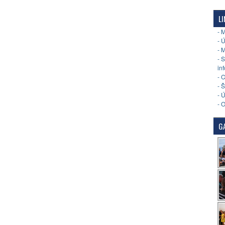
LI
- 
- 
- 
- 
in
- 
- 
- 
- 
GA