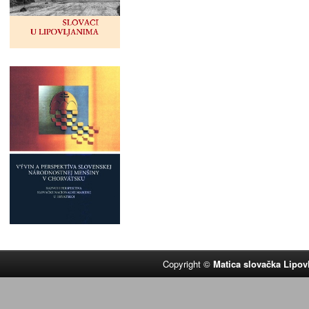
Copyright ©
Matica slovačka Lipov