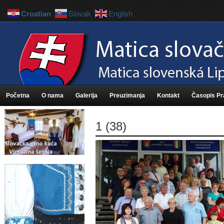
Croatian
Slovak
English
Početna
O nama
Galerija
Preuzimanja
Kontakt
Časopis P
1 (38)