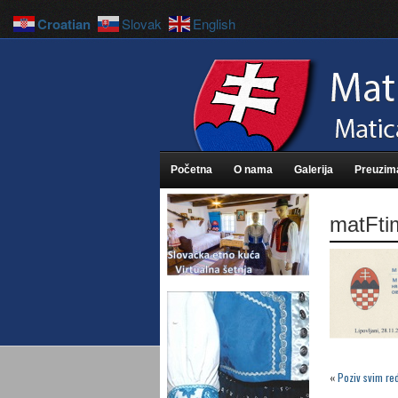
Croatian
Slovak
English
Početna
O nama
Galerija
Preuzim
matFti
«
Poziv svim re