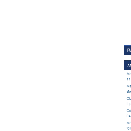
F
ZA
Ma
11
Ma
Bo
Ob
Li
Od
04
MS
fo