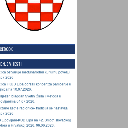
ACEBOOK
DNJE VIJESTI
tica ostvaruje međunarodnu kulturnu povelju
.07.2026.
tica i KUD Lipa održali koncert za pamćenje u
jnicama 10.07.2026.
ilježen blagdan Svetih Ćirila i Metoda u
povljanima 04.07.2026.
ržane ljetne radionice- tradicija se nastavlja
.07.2026.
 Lipovljani-KUD Lipa na 42. Smotri slovačkog
lklora u Hrvatskoj 2026. 06.06.2026.