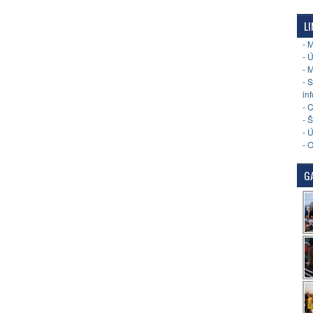
LI
- 
- 
- 
- 
in
- 
- 
- 
- 
GA