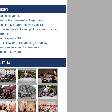
NKOVI
Matica slovenská
Úrad vlády Slovenskej Republiky
Ministerstvo zahraničných vecí SR
Slovakia hotels, travel, pictures, map, news,
formation
Colná správa SR
Štatistický úrad Slovenskej republiky
Úrad pre verejné obstarávanie
Općina Lipovljani
LERIJA