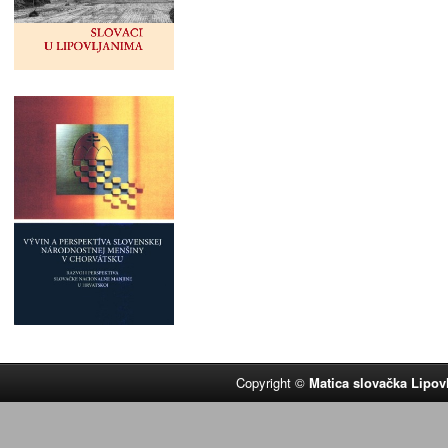
Copyright ©
Matica slovačka Lipov