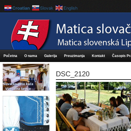
Croatian
Slovak
English
Početna
O nama
Galerija
Preuzimanja
Kontakt
Časopis P
DSC_2120