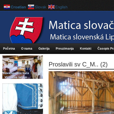
Croatian
Slovak
English
Početna
O nama
Galerija
Preuzimanja
Kontakt
Časopis P
Proslavili sv C_M.. (2)