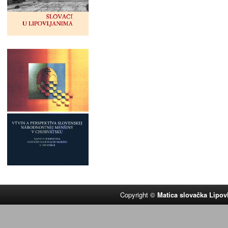
Copyright ©
Matica slovačka Lipov