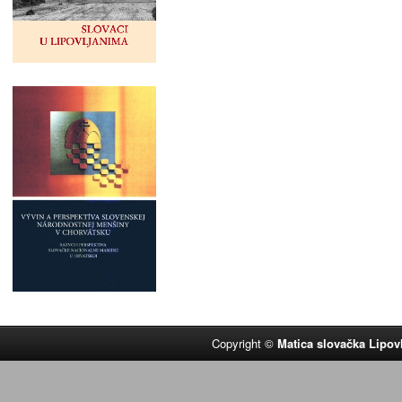
Copyright ©
Matica slovačka Lipov