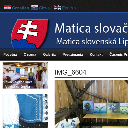
Croatian
Slovak
English
Početna
O nama
Galerija
Preuzimanja
Kontakt
Časopis P
IMG_6604