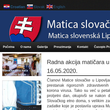
Croatian
Slovak
English
Početna
O nama
Galerija
Preuzimanja
Kontakt
Časopis P
Radna akcija matičara u
16.05.2020.
Članovi Matice slovačke u Lipovlj
prestanak rigoroznih zdravstven
korona virusa. Tako su već u petak
proljetni dan, okupivši se nakon
Slovačkog etno doma, s velikim zad
zadatke koje je postavila uprava Mat