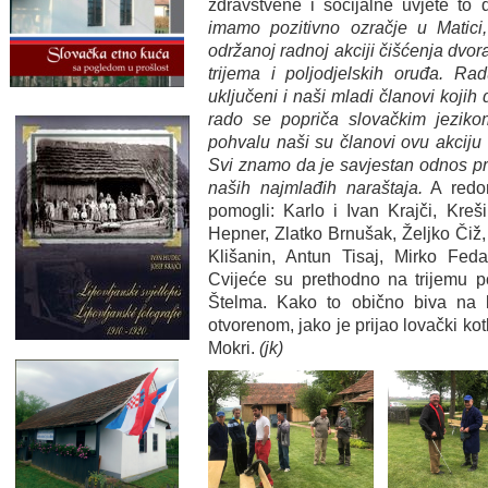
zdravstvene i socijalne uvjete to
imamo pozitivno ozračje u Matici
održanoj radnoj akciji čišćenja dvor
trijema i poljodjelskih oruđa. Ra
uključeni i naši mladi članovi kojih d
rado se popriča slovačkim jezik
pohvalu naši su članovi ovu akciju v
Svi znamo da je savjestan odnos pr
naših najmlađih naraštaja.
A redom
pomogli: Karlo i Ivan Krajči, Kreši
Hepner, Zlatko Brnušak, Željko Čiž,
Klišanin, Antun Tisaj, Mirko Feda
Cvijeće su prethodno na trijemu p
Štelma. Kako to obično biva na 
otvorenom, jako je prijao lovački kot
Mokri.
(jk)