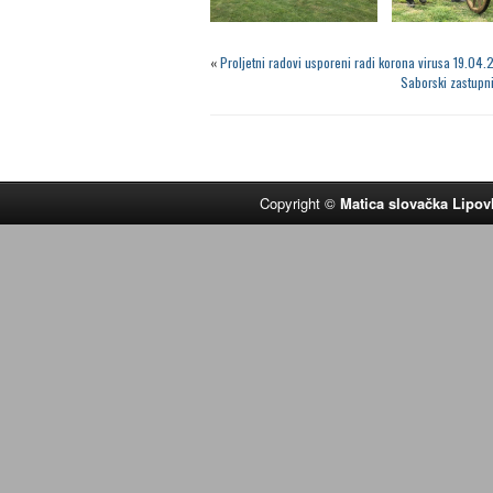
«
Proljetni radovi usporeni radi korona virusa 19.04
Saborski zastupni
Copyright ©
Matica slovačka Lipov