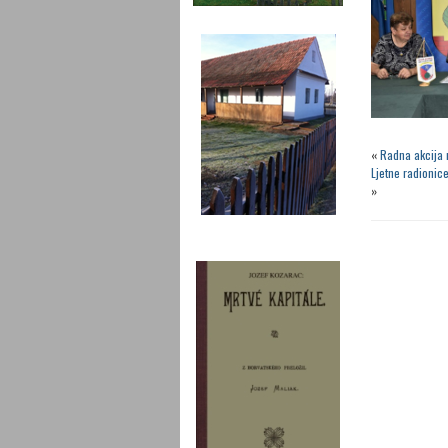
«
Radna akcija 
Ljetne radionic
»