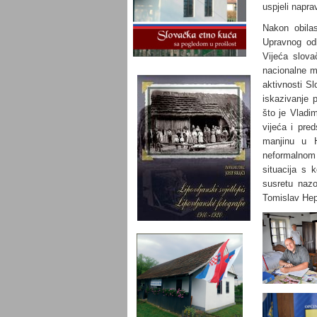
uspjeli naprav
Nakon obilas
Upravnog odb
Vijeća slova
nacionalne m
aktivnosti S
iskazivanje 
što je Vladi
vijeća i pre
manjinu u H
neformalnom
situacija s 
susretu nazo
Tomislav Hep