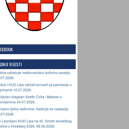
ACEBOOK
DNJE VIJESTI
tica ostvaruje međunarodnu kulturnu povelju
.07.2026.
tica i KUD Lipa održali koncert za pamćenje u
jnicama 10.07.2026.
ilježen blagdan Svetih Ćirila i Metoda u
povljanima 04.07.2026.
ržane ljetne radionice- tradicija se nastavlja
.07.2026.
 Lipovljani-KUD Lipa na 42. Smotri slovačkog
lklora u Hrvatskoj 2026. 06.06.2026.