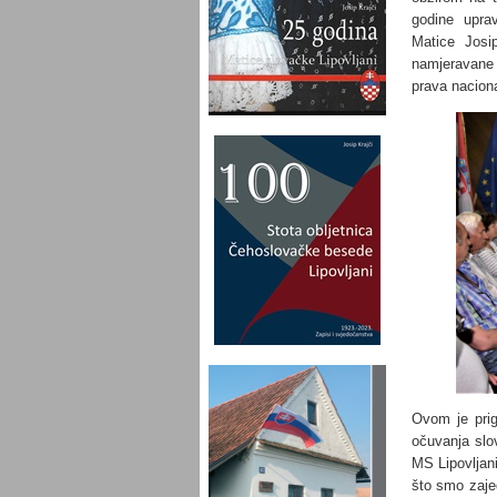
godine upra
Matice Josip
namjeravane d
prava naciona
Ovom je prig
očuvanja slov
MS Lipovljan
što smo zaje