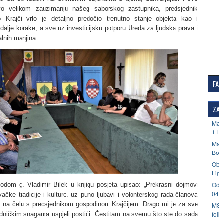
vo velikom zauzimanju našeg saborskog zastupnika, predsjednik
 Krajči vrlo je detaljno predočio trenutno stanje objekta kao i
alje korake, a sve uz investicijsku potporu Ureda za ljudska prava i
lnih manjina.
F
ZA
Ma
11
Ma
Bo
Ob
Li
Od
odom g. Vladimir Bilek u knjigu posjeta upisao: „Prekrasni dojmovi
04
ačke tradicije i kulture, uz puno ljubavi i volonterskog rada članova
i na čelu s predsjednikom gospodinom Krajčijem. Drago mi je za sve
MS
fo
dničkim snagama uspjeli postići. Čestitam na svemu što ste do sada