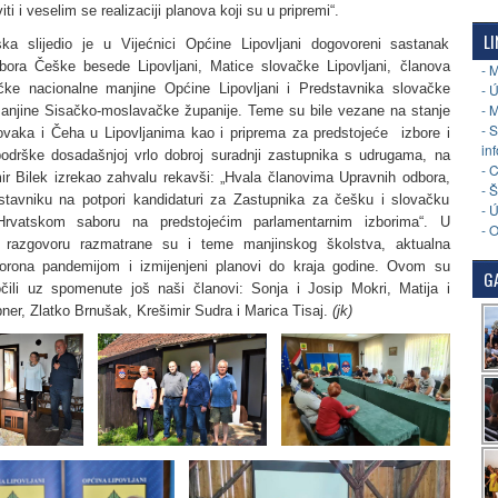
iti i veselim se realizaciji planova koji su u pripremi“.
LI
ka slijedio je u Vijećnici Općine Lipovljani dogovoreni sastanak
ora Češke besede Lipovljani, Matice slovačke Lipovljani, članova
- 
čke nacionalne manjine Općine Lipovljani i Predstavnika slovačke
- 
- 
anjine Sisačko-moslavačke županije. Teme su bile vezane na stanje
- 
lovaka i Čeha u Lipovljanima kao i priprema za predstojeće izbore i
in
podrške dosadašnjoj vrlo dobroj suradnji zastupnika s udrugama, na
- 
mir Bilek izrekao zahvalu rekavši: „Hvala članovima Upravnih odbora,
- 
dstavniku na potpori kandidaturi za Zastupnika za češku i slovačku
- 
rvatskom saboru na predstojećim parlamentarnim izborima“. U
- 
 razgovoru razmatrane su i teme manjinskog školstva, aktualna
korona pandemijom i izmijenjeni planovi do kraja godine. Ovom su
GA
čili uz spomenute još naši članovi: Sonja i Josip Mokri, Matija i
ner, Zlatko Brnušak, Krešimir Sudra i Marica Tisaj.
(jk)