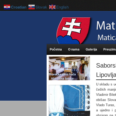
Croatian
Slovak
English
Početna
O nama
Galerija
Preuzim
Saborsk
Lipovlj
U skladu s u
čeških manjin
Vladimir Bile
obišao Slova
Vlado Turas, 
a ujedno i 
obzirom na t