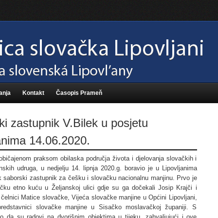
anja
Kontakt
Časopis Prameň
i zastupnik V.Bilek u posjetu
anima 14.06.2020.
običajenom praksom obilaska područja života i djelovanja slovačkih i
skih udruga, u nedjelju 14. lipnja 2020.g. boravio je u Lipovljanima
k saborski zastupnik za češku i slovačku nacionalnu manjinu. Prvo je
čku etno kuću u Željanskoj ulici gdje su ga dočekali Josip Krajči i
čelnici Matice slovačke, Vijeća slovačke manjine u Općini Lipovljani,
predstavnici slovačke manjine u Sisačko moslavačkoj županiji. S
o da su radovi na dvorišnim objektima u tijeku, zahvaljujući i ove