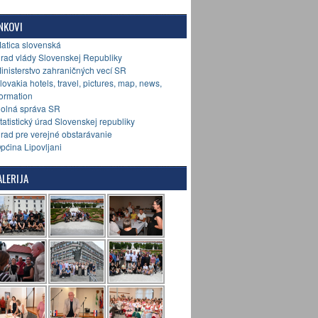
NKOVI
Matica slovenská
Úrad vlády Slovenskej Republiky
Ministerstvo zahraničných vecí SR
Slovakia hotels, travel, pictures, map, news,
formation
Colná správa SR
Štatistický úrad Slovenskej republiky
Úrad pre verejné obstarávanie
Općina Lipovljani
LERIJA