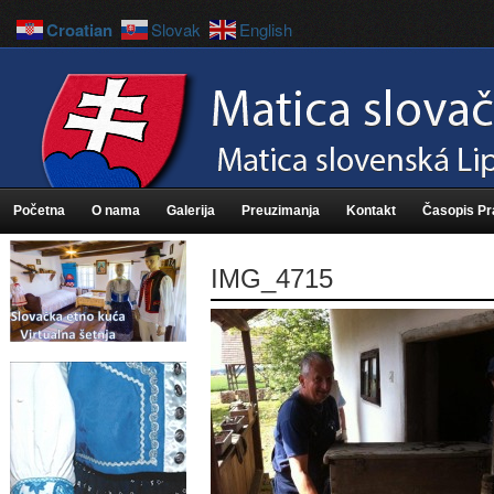
Croatian
Slovak
English
Početna
O nama
Galerija
Preuzimanja
Kontakt
Časopis P
IMG_4715