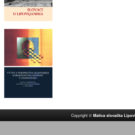
Copyright ©
Matica slovačka Lipov