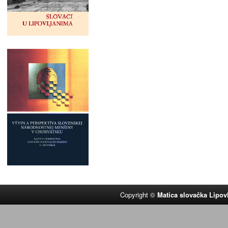
Copyright ©
Matica slovačka Lipov