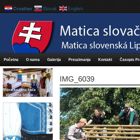
Croatian
Slovak
English
Početna
O nama
Galerija
Preuzimanja
Kontakt
Časopis P
IMG_6039